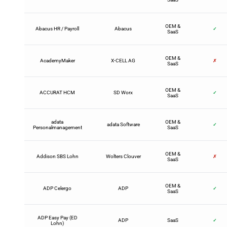
OEM &
Abacus HR / Payroll
Abacus
✓
SaaS
OEM &
AcademyMaker
X-CELL AG
✗
SaaS
OEM &
ACCURAT HCM
SD Worx
✓
SaaS
adata
OEM &
adata Software
✓
Personalmanagement
SaaS
OEM &
Addison SBS Lohn
Wolters Clouver
✗
SaaS
OEM &
ADP Celergo
ADP
✓
SaaS
ADP Easy Pay (ED
ADP
SaaS
✓
Lohn)