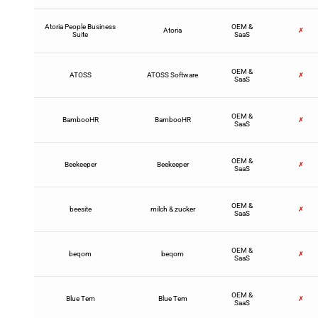
Atoria People Business
OEM &
Atoria
✗
Suite
SaaS
OEM &
ATOSS
ATOSS Software
✗
SaaS
OEM &
BambooHR
BambooHR
✗
SaaS
OEM &
Beekeeper
Beekeeper
✗
SaaS
OEM &
beesite
milch & zucker
✗
SaaS
OEM &
beqom
beqom
✗
SaaS
OEM &
Blue Tem
Blue Tem
✗
SaaS