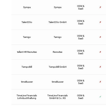
OEM &
Sympa
Sympa
✗
SaaS
OEM &
Talent2Go
Talent2Go GmbH
✗
SaaS
OEM &
Tamigo
Tamigo
✗
SaaS
OEM &
tellent HR Recruitee
Recruitee
✗
SaaS
OEM &
TempoBill
TempoBill GmbH
✗
SaaS
OEM &
timeBuzzer
timeBuzzer
✗
SaaS
TimeLine Financials
TimeLine Financials
OEM &
✓
Lohnbuchhaltung
GmbH & Co. KG
SaaS