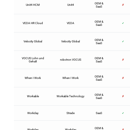
OEM &
Unit4 HCM
Unit4
✗
SaaS
OEM &
VEDA HR Cloud
VEDA
✓
SaaS
OEM &
Velocity Global
Velocity Global
✓
SaaS
VOCUS Lohn und
OEM &
robotron VOCUS
✗
Gehalt
SaaS
OEM &
When I Work
When I Work
✗
SaaS
OEM &
Workable
Workable Technology
✗
SaaS
Workday
Strade
SaaS
✓
OEM &
Workday
Workday
✗