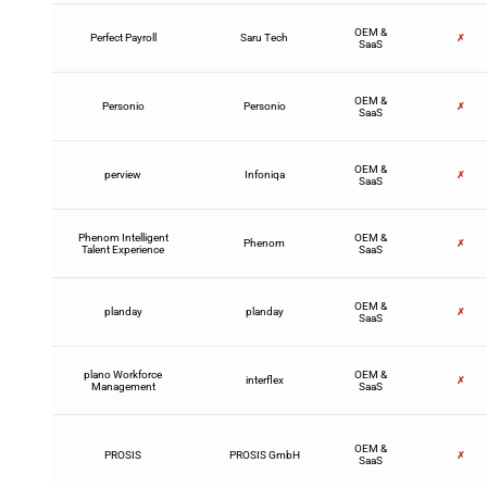
OEM &
Perfect Payroll
Saru Tech
✗
SaaS
OEM &
Personio
Personio
✗
SaaS
OEM &
perview
Infoniqa
✗
SaaS
Phenom Intelligent
OEM &
Phenom
✗
Talent Experience
SaaS
OEM &
planday
planday
✗
SaaS
plano Workforce
OEM &
interflex
✗
Management
SaaS
OEM &
PROSIS
PROSIS GmbH
✗
SaaS