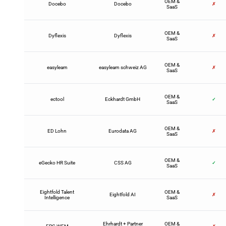
OEM &
Docebo
Docebo
✗
SaaS
OEM &
Dyflexis
Dyflexis
✗
SaaS
OEM &
easylearn
easylearn schweiz AG
✗
SaaS
OEM &
ectool
Eckhardt GmbH
✓
SaaS
OEM &
ED Lohn
Eurodata AG
✗
SaaS
OEM &
eGecko HR Suite
CSS AG
✓
SaaS
Eightfold Talent
OEM &
Eightfold AI
✗
Intelligence
SaaS
Ehrhardt + Partner
OEM &