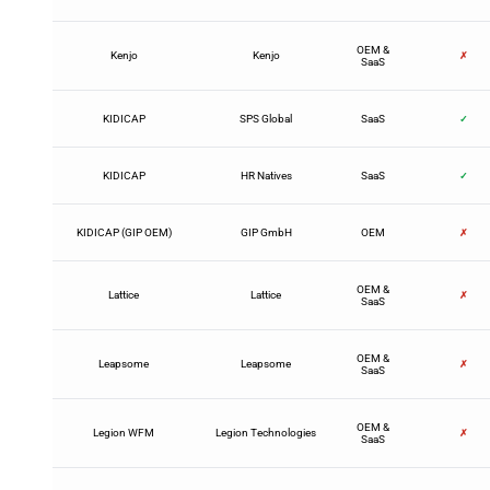
OEM &
Kenjo
Kenjo
✗
SaaS
KIDICAP
SPS Global
SaaS
✓
KIDICAP
HR Natives
SaaS
✓
KIDICAP (GIP OEM)
GIP GmbH
OEM
✗
OEM &
Lattice
Lattice
✗
SaaS
OEM &
Leapsome
Leapsome
✗
SaaS
OEM &
Legion WFM
Legion Technologies
✗
SaaS