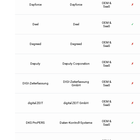
OEM &
Dayforce
Dayforce
✗
SaaS
OEM &
Deel
Deel
✓
SaaS
OEM &
Degreed
Degreed
✗
SaaS
OEM &
Deputy
Deputy Corporation
✗
SaaS
DIGI-Zeiterfassung
OEM &
DIGI-Zeiterfassung
✗
GmbH
SaaS
OEM &
digital ZEIT
digital ZEIT GmbH
✗
SaaS
OEM &
DKS ProPERS
Daten-Kontroll-Systeme
✓
SaaS