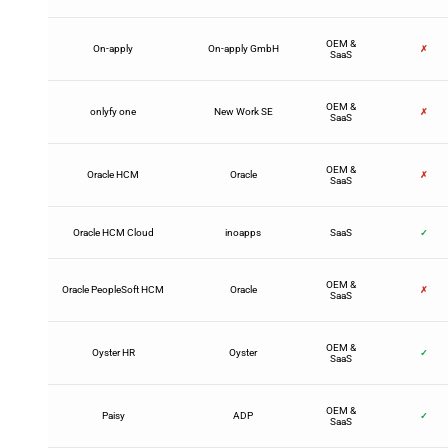
OEM &
On-apply
On-apply GmbH
✗
SaaS
OEM &
onlyfy one
New Work SE
✗
SaaS
OEM &
Oracle HCM
Oracle
✗
SaaS
Oracle HCM Cloud
inoapps
SaaS
✓
OEM &
Oracle PeopleSoft HCM
Oracle
✗
SaaS
OEM &
Oyster HR
Oyster
✓
SaaS
OEM &
Paisy
ADP
✓
SaaS