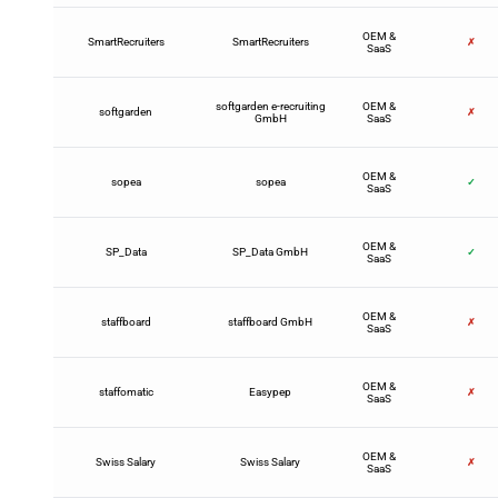
OEM &
SmartRecruiters
SmartRecruiters
✗
SaaS
softgarden e-recruiting
OEM &
softgarden
✗
GmbH
SaaS
OEM &
sopea
sopea
✓
SaaS
OEM &
SP_Data
SP_Data GmbH
✓
SaaS
OEM &
staffboard
staffboard GmbH
✗
SaaS
OEM &
staffomatic
Easypep
✗
SaaS
OEM &
Swiss Salary
Swiss Salary
✗
SaaS