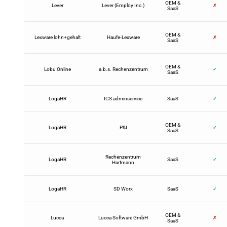
OEM &
Lever
Lever (Employ Inc.)
✗
SaaS
OEM &
Lexware lohn+gehalt
Haufe-Lexware
✗
SaaS
OEM &
Lobu Online
a.b.s. Rechenzentrum
✓
SaaS
LogaHR
ICS adminservice
SaaS
✓
OEM &
LogaHR
P&I
✓
SaaS
Rechenzentrum
LogaHR
SaaS
✓
Hartmann
LogaHR
SD Worx
SaaS
✓
OEM &
Lucca
Lucca Software GmbH
✗
SaaS