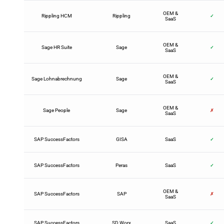
OEM &
Rippling HCM
Rippling
✓
SaaS
OEM &
Sage HR Suite
Sage
✓
SaaS
OEM &
Sage Lohnabrechnung
Sage
✓
SaaS
OEM &
Sage People
Sage
✗
SaaS
SAP SuccessFactors
GISA
SaaS
✓
SAP SuccessFactors
Peras
SaaS
✓
OEM &
SAP SuccessFactors
SAP
✗
SaaS
SAP SuccessFactors
SD Worx
SaaS
✓