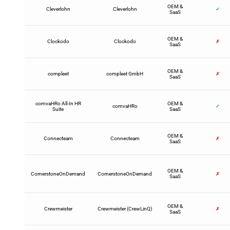
OEM &
Cleverlohn
Cleverlohn
✓
SaaS
OEM &
Clockodo
Clockodo
✗
SaaS
OEM &
compleet
compleet GmbH
✗
SaaS
comvaHRo All‑In HR
OEM &
comvaHRo
✓
Suite
SaaS
OEM &
Connecteam
Connecteam
✗
SaaS
OEM &
CornerstoneOnDemand
CornerstoneOnDemand
✗
SaaS
OEM &
Crewmeister
Crewmeister (CrewLinQ)
✗
SaaS