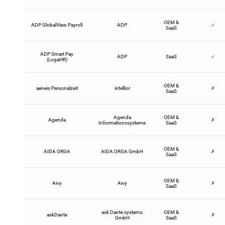
OEM &
ADP GlobalView Payroll
ADP
✓
SaaS
ADP Smart Pay
ADP
SaaS
✓
(LogaHR)
OEM &
aeneis Personalzeit
intellior
✗
SaaS
Agenda
OEM &
Agenda
✗
Informationssysteme
SaaS
OEM &
AIDA ORGA
AIDA ORGA GmbH
✗
SaaS
OEM &
Aivy
Aivy
✗
SaaS
ask Dante systems
OEM &
askDante
✗
GmbH
SaaS