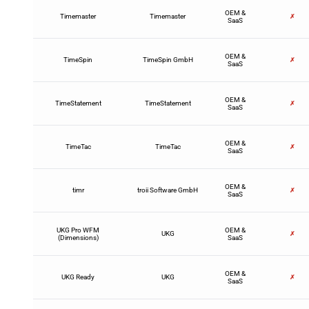
OEM &
Timemaster
Timemaster
✗
SaaS
OEM &
TimeSpin
TimeSpin GmbH
✗
SaaS
OEM &
TimeStatement
TimeStatement
✗
SaaS
OEM &
TimeTac
TimeTac
✗
SaaS
OEM &
timr
troii Software GmbH
✗
SaaS
UKG Pro WFM
OEM &
UKG
✗
(Dimensions)
SaaS
OEM &
UKG Ready
UKG
✗
SaaS