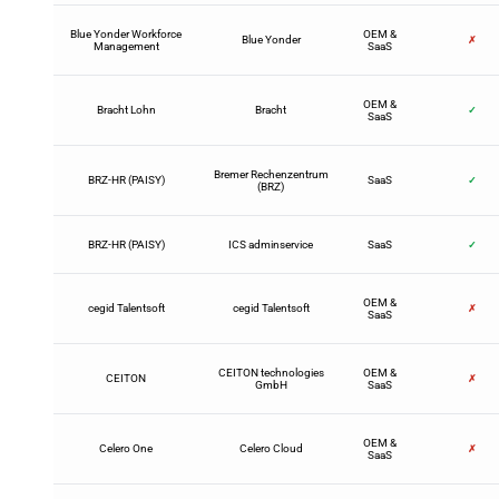
Blue Yonder Workforce
OEM &
Blue Yonder
✗
Management
SaaS
OEM &
Bracht Lohn
Bracht
✓
SaaS
Bremer Rechenzentrum
BRZ-HR (PAISY)
SaaS
✓
(BRZ)
BRZ-HR (PAISY)
ICS adminservice
SaaS
✓
OEM &
cegid Talentsoft
cegid Talentsoft
✗
SaaS
CEITON technologies
OEM &
CEITON
✗
GmbH
SaaS
OEM &
Celero One
Celero Cloud
✗
SaaS