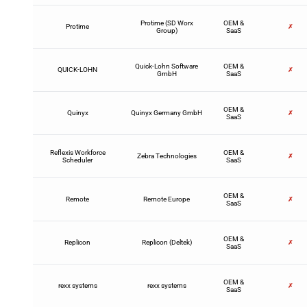
Protime (SD Worx
OEM &
Protime
✗
Group)
SaaS
Quick-Lohn Software
OEM &
QUICK-LOHN
✗
GmbH
SaaS
OEM &
Quinyx
Quinyx Germany GmbH
✗
SaaS
Reflexis Workforce
OEM &
Zebra Technologies
✗
Scheduler
SaaS
OEM &
Remote
Remote Europe
✗
SaaS
OEM &
Replicon
Replicon (Deltek)
✗
SaaS
OEM &
rexx systems
rexx systems
✗
SaaS