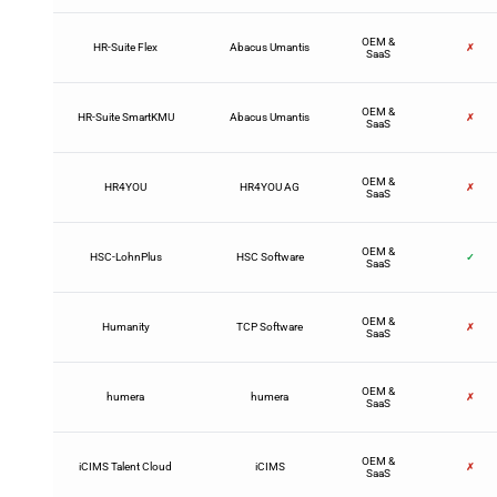
OEM &
HR-Suite Flex
Abacus Umantis
✗
SaaS
OEM &
HR-Suite SmartKMU
Abacus Umantis
✗
SaaS
OEM &
HR4YOU
HR4YOU AG
✗
SaaS
OEM &
HSC-LohnPlus
HSC Software
✓
SaaS
OEM &
Humanity
TCP Software
✗
SaaS
OEM &
humera
humera
✗
SaaS
OEM &
iCIMS Talent Cloud
iCIMS
✗
SaaS