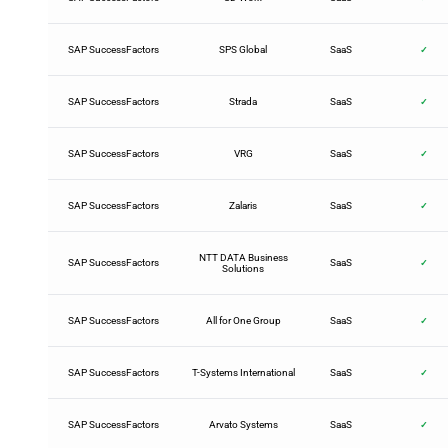
SAP SuccessFactors
SPS Global
SaaS
✓
SAP SuccessFactors
Strada
SaaS
✓
SAP SuccessFactors
VRG
SaaS
✓
SAP SuccessFactors
Zalaris
SaaS
✓
NTT DATA Business
SAP SuccessFactors
SaaS
✓
Solutions
SAP SuccessFactors
All for One Group
SaaS
✓
SAP SuccessFactors
T-Systems International
SaaS
✓
SAP SuccessFactors
Arvato Systems
SaaS
✓