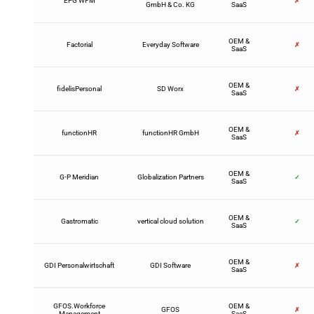
EPG WFM
✗
GmbH & Co. KG
SaaS
OEM &
Factorial
Everyday Software
✗
SaaS
OEM &
fidelisPersonal
SD Worx
✗
SaaS
OEM &
functionHR
functionHR GmbH
✗
SaaS
OEM &
G-P Meridian
Globalization Partners
✓
SaaS
OEM &
Gastromatic
vertical cloud solution
✓
SaaS
OEM &
GDI Personalwirtschaft
GDI Software
✗
SaaS
GFOS.Workforce
OEM &
GFOS
✗
Management
SaaS