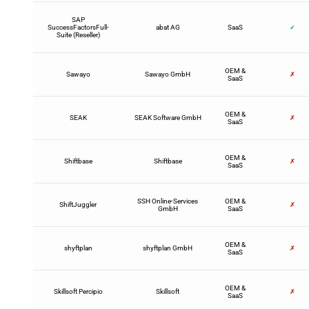
SAP
SuccessFactorsFull-
abat AG
SaaS
✓
Suite (Reseller)
OEM &
Sawayo
Sawayo GmbH
✗
SaaS
OEM &
SEAK
SEAK Software GmbH
✗
SaaS
OEM &
Shiftbase
Shiftbase
✗
SaaS
SSH Online-Services
OEM &
ShiftJuggler
✗
GmbH
SaaS
OEM &
shyftplan
shyftplan GmbH
✗
SaaS
OEM &
Skillsoft Percipio
Skillsoft
✗
SaaS