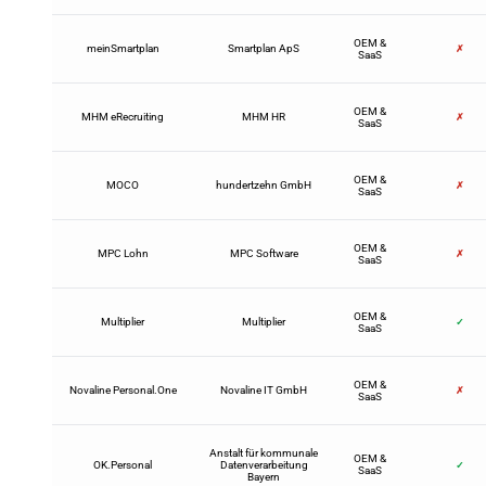
OEM &
meinSmartplan
Smartplan ApS
✗
SaaS
OEM &
MHM eRecruiting
MHM HR
✗
SaaS
OEM &
MOCO
hundertzehn GmbH
✗
SaaS
OEM &
MPC Lohn
MPC Software
✗
SaaS
OEM &
Multiplier
Multiplier
✓
SaaS
OEM &
Novaline Personal.One
Novaline IT GmbH
✗
SaaS
Anstalt für kommunale
OEM &
OK.Personal
Datenverarbeitung
✓
SaaS
Bayern