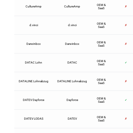
OEM &
CultureAmp
CultureAmp
✗
SaaS
OEM &
d.vinci
d.vinci
✗
SaaS
OEM &
Darwinbox
Darwinbox
✗
SaaS
OEM &
DATAC Lohn
DATAC
✓
SaaS
OEM &
DATALINE Lohnabzug
DATALINE Lohnabzug
✗
SaaS
OEM &
DATEV Dayforce
Dayforce
✓
SaaS
OEM &
DATEV LODAS
DATEV
✗
SaaS