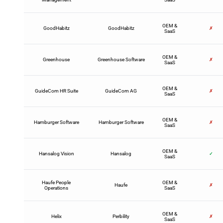
OEM &
GoodHabitz
GoodHabitz
✗
SaaS
OEM &
Greenhouse
Greenhouse Software
✗
SaaS
OEM &
GuideCom HR Suite
GuideCom AG
✗
SaaS
OEM &
Hamburger Software
Hamburger Software
✗
SaaS
OEM &
Hansalog Vision
Hansalog
✓
SaaS
Haufe People
OEM &
Haufe
✗
Operations
SaaS
OEM &
Helix
Perbility
✗
SaaS