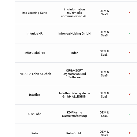
imc information
OEM &
imc Learning Suite
multimedia
✗
SaaS
communication AG
OEM &
Infoniqa HR
Infoniqa Holding GmbH
✓
SaaS
OEM &
Infor Global HR
Infor
✗
SaaS
ORGA-SOFT
OEM &
INTEGRA Lohn & Gehalt
Organisation und
✗
SaaS
Software
Interflex Datensysteme
OEM &
Interflex
✗
GmbH ALLEGION
SaaS
KDV Kanne
OEM &
KDV-Lohn
✓
Datenverarbeitung
SaaS
OEM &
Kelio
Kello GmbH
✗
SaaS