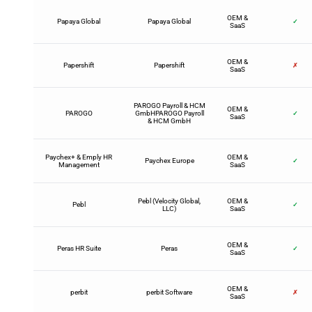
OEM &
Papaya Global
Papaya Global
✓
SaaS
OEM &
Papershift
Papershift
✗
SaaS
PAROGO Payroll & HCM
OEM &
PAROGO
GmbHPAROGO Payroll
✓
SaaS
& HCM GmbH
Paychex+ & Emply HR
OEM &
Paychex Europe
✓
Management
SaaS
Pebl (Velocity Global,
OEM &
Pebl
✓
LLC)
SaaS
OEM &
Peras HR Suite
Peras
✓
SaaS
OEM &
perbit
perbit Software
✗
SaaS