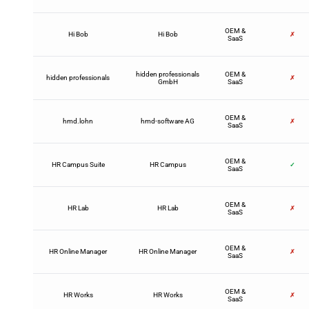
OEM &
Hi Bob
Hi Bob
✗
SaaS
hidden professionals
OEM &
hidden professionals
✗
GmbH
SaaS
OEM &
hmd.lohn
hmd-software AG
✗
SaaS
OEM &
HR Campus Suite
HR Campus
✓
SaaS
OEM &
HR Lab
HR Lab
✗
SaaS
OEM &
HR Online Manager
HR Online Manager
✗
SaaS
OEM &
HR Works
HR Works
✗
SaaS