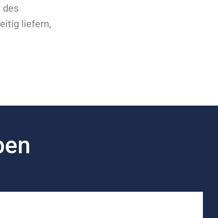
 des
tig liefern,
ben