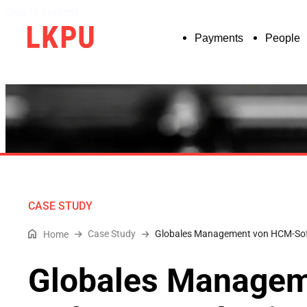
Skip to content
Payments
People
CASE STUDY
Case Study
Globales Management von HCM-Soft
Home
Globales Manage