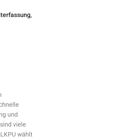
iterfassung,
n
chnelle
ung und
sind viele
. LKPU wählt