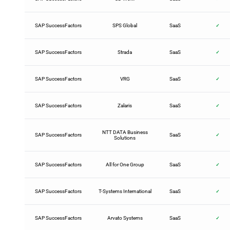
SAP SuccessFactors
SPS Global
SaaS
✓
SAP SuccessFactors
Strada
SaaS
✓
SAP SuccessFactors
VRG
SaaS
✓
SAP SuccessFactors
Zalaris
SaaS
✓
NTT DATA Business
SAP SuccessFactors
SaaS
✓
Solutions
SAP SuccessFactors
All for One Group
SaaS
✓
SAP SuccessFactors
T-Systems International
SaaS
✓
SAP SuccessFactors
Arvato Systems
SaaS
✓