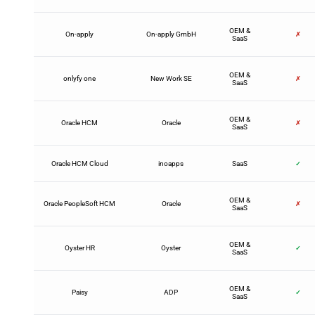
OEM &
On-apply
On-apply GmbH
✗
SaaS
OEM &
onlyfy one
New Work SE
✗
SaaS
OEM &
Oracle HCM
Oracle
✗
SaaS
Oracle HCM Cloud
inoapps
SaaS
✓
OEM &
Oracle PeopleSoft HCM
Oracle
✗
SaaS
OEM &
Oyster HR
Oyster
✓
SaaS
OEM &
Paisy
ADP
✓
SaaS