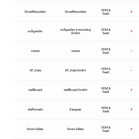
OEM &
SmartRecruiters
SmartRecruiters
✗
SaaS
softgarden e-recruiting
OEM &
softgarden
✗
GmbH
SaaS
OEM &
sopea
sopea
✓
SaaS
OEM &
SP_Data
SP_Data GmbH
✓
SaaS
OEM &
staffboard
staffboard GmbH
✗
SaaS
OEM &
staffomatic
Easypep
✗
SaaS
OEM &
Swiss Salary
Swiss Salary
✗
SaaS