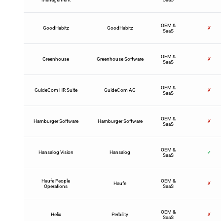
OEM &
GoodHabitz
GoodHabitz
✗
SaaS
OEM &
Greenhouse
Greenhouse Software
✗
SaaS
OEM &
GuideCom HR Suite
GuideCom AG
✗
SaaS
OEM &
Hamburger Software
Hamburger Software
✗
SaaS
OEM &
Hansalog Vision
Hansalog
✓
SaaS
Haufe People
OEM &
Haufe
✗
Operations
SaaS
OEM &
Helix
Perbility
✗
SaaS