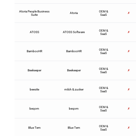
Atoria People Business
OEM &
Atoria
✗
Suite
SaaS
OEM &
ATOSS
ATOSS Software
✗
SaaS
OEM &
BambooHR
BambooHR
✗
SaaS
OEM &
Beekeeper
Beekeeper
✗
SaaS
OEM &
beesite
milch & zucker
✗
SaaS
OEM &
beqom
beqom
✗
SaaS
OEM &
Blue Tem
Blue Tem
✗
SaaS