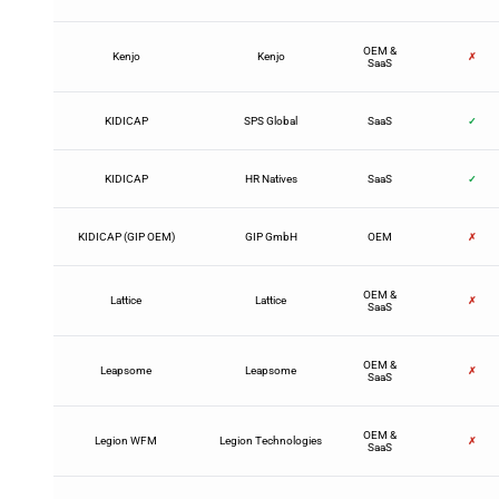
OEM &
Kenjo
Kenjo
✗
SaaS
KIDICAP
SPS Global
SaaS
✓
KIDICAP
HR Natives
SaaS
✓
KIDICAP (GIP OEM)
GIP GmbH
OEM
✗
OEM &
Lattice
Lattice
✗
SaaS
OEM &
Leapsome
Leapsome
✗
SaaS
OEM &
Legion WFM
Legion Technologies
✗
SaaS