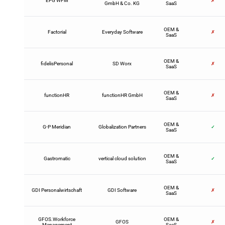
EPG WFM
✗
GmbH & Co. KG
SaaS
OEM &
Factorial
Everyday Software
✗
SaaS
OEM &
fidelisPersonal
SD Worx
✗
SaaS
OEM &
functionHR
functionHR GmbH
✗
SaaS
OEM &
G-P Meridian
Globalization Partners
✓
SaaS
OEM &
Gastromatic
vertical cloud solution
✓
SaaS
OEM &
GDI Personalwirtschaft
GDI Software
✗
SaaS
GFOS.Workforce
OEM &
GFOS
✗
Management
SaaS