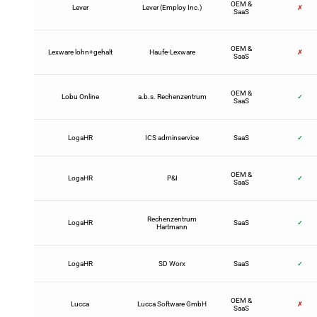
OEM &
Lever
Lever (Employ Inc.)
✗
SaaS
OEM &
Lexware lohn+gehalt
Haufe-Lexware
✗
SaaS
OEM &
Lobu Online
a.b.s. Rechenzentrum
✓
SaaS
LogaHR
ICS adminservice
SaaS
✓
OEM &
LogaHR
P&I
✓
SaaS
Rechenzentrum
LogaHR
SaaS
✓
Hartmann
LogaHR
SD Worx
SaaS
✓
OEM &
Lucca
Lucca Software GmbH
✗
SaaS