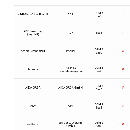
OEM &
ADP GlobalView Payroll
ADP
✓
SaaS
ADP Smart Pay
ADP
SaaS
✓
(LogaHR)
OEM &
aeneis Personalzeit
intellior
✗
SaaS
Agenda
OEM &
Agenda
✗
Informationssysteme
SaaS
OEM &
AIDA ORGA
AIDA ORGA GmbH
✗
SaaS
OEM &
Aivy
Aivy
✗
SaaS
ask Dante systems
OEM &
askDante
✗
GmbH
SaaS