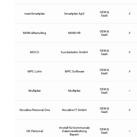
OEM &
meinSmartplan
Smartplan ApS
✗
SaaS
OEM &
MHM eRecruiting
MHM HR
✗
SaaS
OEM &
MOCO
hundertzehn GmbH
✗
SaaS
OEM &
MPC Lohn
MPC Software
✗
SaaS
OEM &
Multiplier
Multiplier
✓
SaaS
OEM &
Novaline Personal.One
Novaline IT GmbH
✗
SaaS
Anstalt für kommunale
OEM &
OK.Personal
Datenverarbeitung
✓
SaaS
Bayern