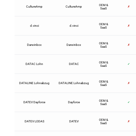
OEM &
CultureAmp
CultureAmp
✗
SaaS
OEM &
d.vinci
d.vinci
✗
SaaS
OEM &
Darwinbox
Darwinbox
✗
SaaS
OEM &
DATAC Lohn
DATAC
✓
SaaS
OEM &
DATALINE Lohnabzug
DATALINE Lohnabzug
✗
SaaS
OEM &
DATEV Dayforce
Dayforce
✓
SaaS
OEM &
DATEV LODAS
DATEV
✗
SaaS