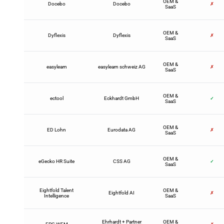
OEM &
Docebo
Docebo
✗
SaaS
OEM &
Dyflexis
Dyflexis
✗
SaaS
OEM &
easylearn
easylearn schweiz AG
✗
SaaS
OEM &
ectool
Eckhardt GmbH
✓
SaaS
OEM &
ED Lohn
Eurodata AG
✗
SaaS
OEM &
eGecko HR Suite
CSS AG
✓
SaaS
Eightfold Talent
OEM &
Eightfold AI
✗
Intelligence
SaaS
Ehrhardt + Partner
OEM &