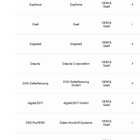
OEM &
Dayforce
Dayforce
✗
SaaS
OEM &
Deel
Deel
✓
SaaS
OEM &
Degreed
Degreed
✗
SaaS
OEM &
Deputy
Deputy Corporation
✗
SaaS
DIGI-Zeiterfassung
OEM &
DIGI-Zeiterfassung
✗
GmbH
SaaS
OEM &
digital ZEIT
digital ZEIT GmbH
✗
SaaS
OEM &
DKS ProPERS
Daten-Kontroll-Systeme
✓
SaaS