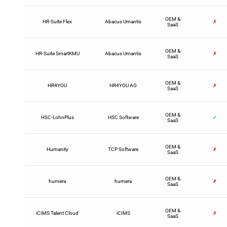
OEM &
HR-Suite Flex
Abacus Umantis
✗
SaaS
OEM &
HR-Suite SmartKMU
Abacus Umantis
✗
SaaS
OEM &
HR4YOU
HR4YOU AG
✗
SaaS
OEM &
HSC-LohnPlus
HSC Software
✓
SaaS
OEM &
Humanity
TCP Software
✗
SaaS
OEM &
humera
humera
✗
SaaS
OEM &
iCIMS Talent Cloud
iCIMS
✗
SaaS