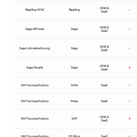
OEM &
Rippling HCM
Rippling
✓
SaaS
OEM &
Sage HR Suite
Sage
✓
SaaS
OEM &
Sage Lohnabrechnung
Sage
✓
SaaS
OEM &
Sage People
Sage
✗
SaaS
SAP SuccessFactors
GISA
SaaS
✓
SAP SuccessFactors
Peras
SaaS
✓
OEM &
SAP SuccessFactors
SAP
✗
SaaS
SAP SuccessFactors
SD Worx
SaaS
✓