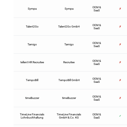
OEM &
Sympa
Sympa
✗
SaaS
OEM &
Talent2Go
Talent2Go GmbH
✗
SaaS
OEM &
Tamigo
Tamigo
✗
SaaS
OEM &
tellent HR Recruitee
Recruitee
✗
SaaS
OEM &
TempoBill
TempoBill GmbH
✗
SaaS
OEM &
timeBuzzer
timeBuzzer
✗
SaaS
TimeLine Financials
TimeLine Financials
OEM &
✓
Lohnbuchhaltung
GmbH & Co. KG
SaaS