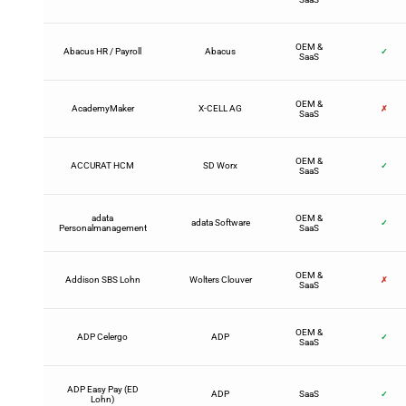
OEM &
Abacus HR / Payroll
Abacus
✓
SaaS
OEM &
AcademyMaker
X-CELL AG
✗
SaaS
OEM &
ACCURAT HCM
SD Worx
✓
SaaS
adata
OEM &
adata Software
✓
Personalmanagement
SaaS
OEM &
Addison SBS Lohn
Wolters Clouver
✗
SaaS
OEM &
ADP Celergo
ADP
✓
SaaS
ADP Easy Pay (ED
ADP
SaaS
✓
Lohn)