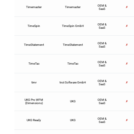
OEM &
Timemaster
Timemaster
✗
SaaS
OEM &
TimeSpin
TimeSpin GmbH
✗
SaaS
OEM &
TimeStatement
TimeStatement
✗
SaaS
OEM &
TimeTac
TimeTac
✗
SaaS
OEM &
timr
troii Software GmbH
✗
SaaS
UKG Pro WFM
OEM &
UKG
✗
(Dimensions)
SaaS
OEM &
UKG Ready
UKG
✗
SaaS