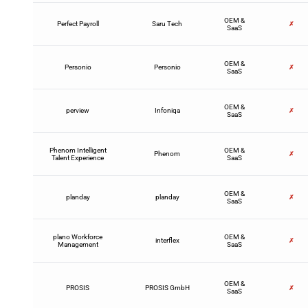
OEM &
Perfect Payroll
Saru Tech
✗
SaaS
OEM &
Personio
Personio
✗
SaaS
OEM &
perview
Infoniqa
✗
SaaS
Phenom Intelligent
OEM &
Phenom
✗
Talent Experience
SaaS
OEM &
planday
planday
✗
SaaS
plano Workforce
OEM &
interflex
✗
Management
SaaS
OEM &
PROSIS
PROSIS GmbH
✗
SaaS