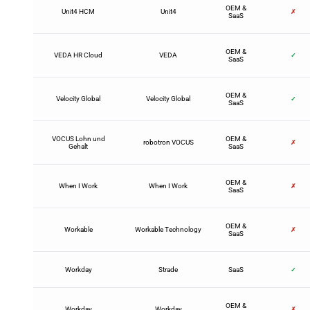
OEM &
Unit4 HCM
Unit4
✗
SaaS
OEM &
VEDA HR Cloud
VEDA
✓
SaaS
OEM &
Velocity Global
Velocity Global
✓
SaaS
VOCUS Lohn und
OEM &
robotron VOCUS
✗
Gehalt
SaaS
OEM &
When I Work
When I Work
✗
SaaS
OEM &
Workable
Workable Technology
✗
SaaS
Workday
Strade
SaaS
✓
OEM &
Workday
Workday
✗