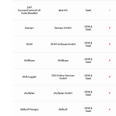
SAP
SuccessFactorsFull-
abat AG
SaaS
✓
Suite (Reseller)
OEM &
Sawayo
Sawayo GmbH
✗
SaaS
OEM &
SEAK
SEAK Software GmbH
✗
SaaS
OEM &
Shiftbase
Shiftbase
✗
SaaS
SSH Online-Services
OEM &
ShiftJuggler
✗
GmbH
SaaS
OEM &
shyftplan
shyftplan GmbH
✗
SaaS
OEM &
Skillsoft Percipio
Skillsoft
✗
SaaS