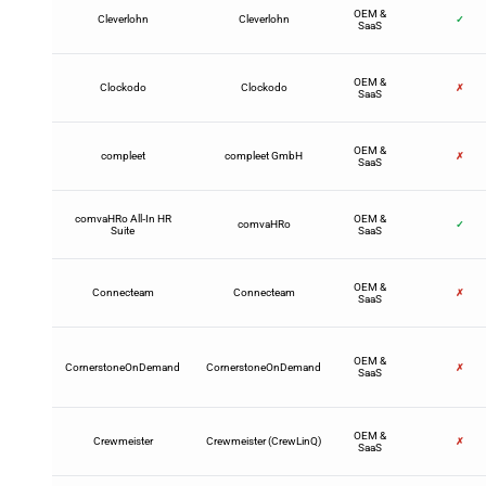
OEM &
Cleverlohn
Cleverlohn
✓
SaaS
OEM &
Clockodo
Clockodo
✗
SaaS
OEM &
compleet
compleet GmbH
✗
SaaS
comvaHRo All‑In HR
OEM &
comvaHRo
✓
Suite
SaaS
OEM &
Connecteam
Connecteam
✗
SaaS
OEM &
CornerstoneOnDemand
CornerstoneOnDemand
✗
SaaS
OEM &
Crewmeister
Crewmeister (CrewLinQ)
✗
SaaS