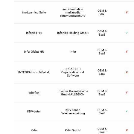
imc information
OEM &
imc Learning Suite
multimedia
✗
SaaS
communication AG
OEM &
Infoniqa HR
Infoniqa Holding GmbH
✓
SaaS
OEM &
Infor Global HR
Infor
✗
SaaS
ORGA-SOFT
OEM &
INTEGRA Lohn & Gehalt
Organisation und
✗
SaaS
Software
Interflex Datensysteme
OEM &
Interflex
✗
GmbH ALLEGION
SaaS
KDV Kanne
OEM &
KDV-Lohn
✓
Datenverarbeitung
SaaS
OEM &
Kelio
Kello GmbH
✗
SaaS