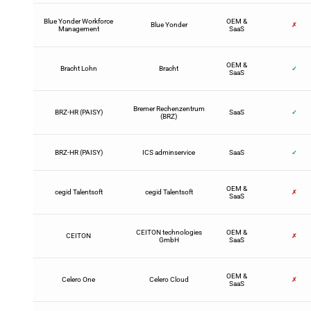
Blue Yonder Workforce
OEM &
Blue Yonder
✗
Management
SaaS
OEM &
Bracht Lohn
Bracht
✓
SaaS
Bremer Rechenzentrum
BRZ-HR (PAISY)
SaaS
✓
(BRZ)
BRZ-HR (PAISY)
ICS adminservice
SaaS
✓
OEM &
cegid Talentsoft
cegid Talentsoft
✗
SaaS
CEITON technologies
OEM &
CEITON
✗
GmbH
SaaS
OEM &
Celero One
Celero Cloud
✗
SaaS