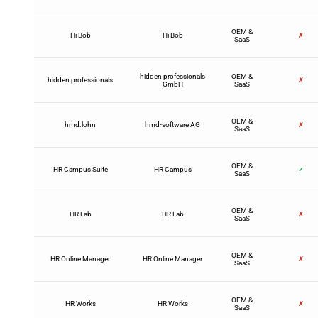
OEM &
Hi Bob
Hi Bob
✗
SaaS
hidden professionals
OEM &
hidden professionals
✗
GmbH
SaaS
OEM &
hmd.lohn
hmd-software AG
✗
SaaS
OEM &
HR Campus Suite
HR Campus
✓
SaaS
OEM &
HR Lab
HR Lab
✗
SaaS
OEM &
HR Online Manager
HR Online Manager
✗
SaaS
OEM &
HR Works
HR Works
✗
SaaS