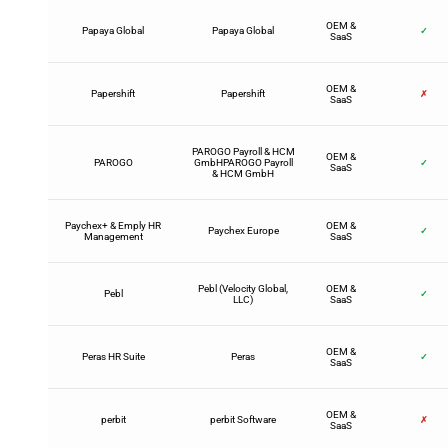
OEM &
Papaya Global
Papaya Global
✓
SaaS
OEM &
Papershift
Papershift
✗
SaaS
PAROGO Payroll & HCM
OEM &
PAROGO
GmbHPAROGO Payroll
✓
SaaS
& HCM GmbH
Paychex+ & Emply HR
OEM &
Paychex Europe
✓
Management
SaaS
Pebl (Velocity Global,
OEM &
Pebl
✓
LLC)
SaaS
OEM &
Peras HR Suite
Peras
✓
SaaS
OEM &
perbit
perbit Software
✗
SaaS