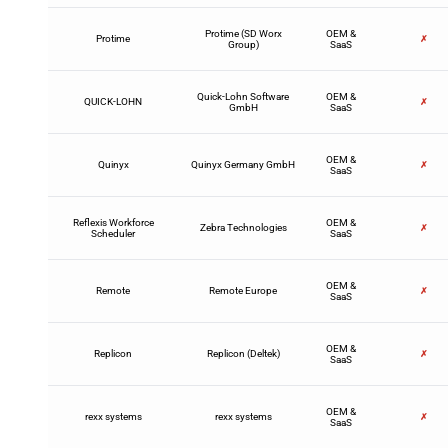
Protime (SD Worx
OEM &
Protime
✗
Group)
SaaS
Quick-Lohn Software
OEM &
QUICK-LOHN
✗
GmbH
SaaS
OEM &
Quinyx
Quinyx Germany GmbH
✗
SaaS
Reflexis Workforce
OEM &
Zebra Technologies
✗
Scheduler
SaaS
OEM &
Remote
Remote Europe
✗
SaaS
OEM &
Replicon
Replicon (Deltek)
✗
SaaS
OEM &
rexx systems
rexx systems
✗
SaaS